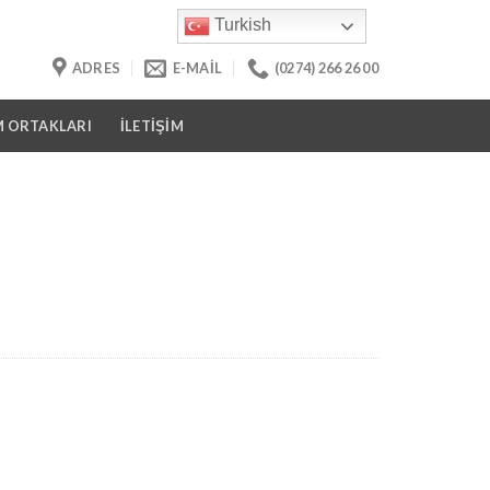
Turkish
ADRES
E-MAIL
(0274) 266 26 00
 ORTAKLARI
İLETİŞİM