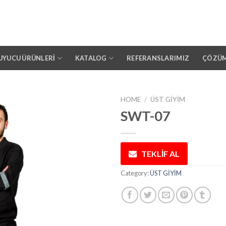
YUCU ÜRÜNLERİ
KATALOG
REFERANSLARIMIZ
ÇÖZÜM
HOME
/
ÜST GİYİM
SWT-07
Add to
wishlist
TEKLİF AL
Category:
ÜST GİYİM