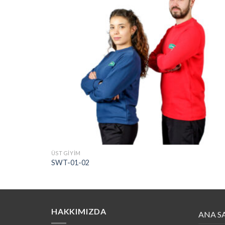
ÜST GİYİM
SWT-01-02
HAKKIMIZDA
ANA S