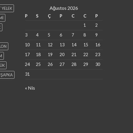
Ağustos 2026
 YELEK
P
S
Ç
P
C
C
P
Mİ
1
2
K
3
4
5
6
7
8
9
10
11
12
13
14
15
16
LON
17
18
19
20
21
22
23
M
24
25
26
27
28
29
30
ÜK
31
ŞAPKA
« Nis