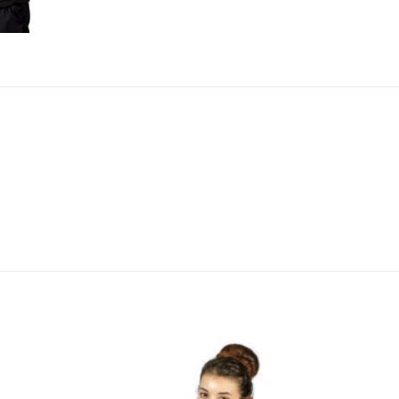
o
Add to
st
wishlist