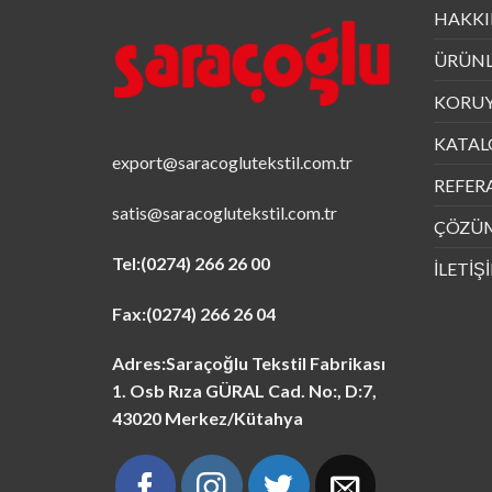
HAKKI
ÜRÜNL
KORUY
KATAL
export@saracoglutekstil.com.tr
REFER
satis@saracoglutekstil.com.tr
ÇÖZÜM
Tel:
(0274) 266 26 00
İLETİŞ
Fax:
(0274) 266 26 04
Adres:Saraçoğlu Tekstil Fabrikası
1. Osb Rıza GÜRAL Cad. No:, D:7,
43020 Merkez/Kütahya