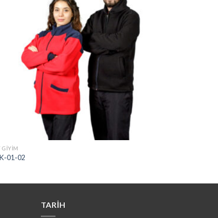
 GİYİM
ÜST GİYİM
K-01-02
LCT-03
TARIH