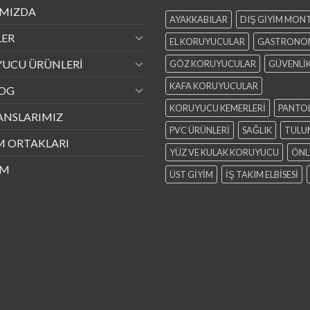
MIZDA
AYAKKABILAR
DIŞ GİYİM MONT
ER
EL KORUYUCULAR
GASTRONO
UCU ÜRÜNLERİ
GÖZ KORUYUCULAR
GÜVENLİ
KAFA KORUYUCULAR
OG
KORUYUCU KEMERLERİ
PANTO
ANSLARIMIZ
PVC ÜRÜNLERİ
SAĞLIK
TULU
 ORTAKLARI
YÜZ VE KULAK KORUYUCU
ÖNL
İM
ÜST GİYİM
İŞ TAKIM ELBİSESİ