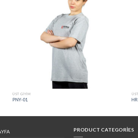
ÜST GİYİM
ÜST
PNY-01
HR
PRODUCT CATEGORIES
AYFA