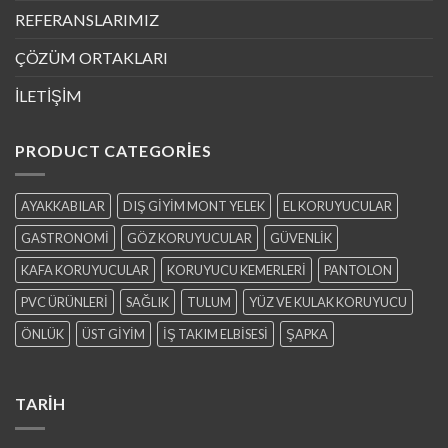
REFERANSLARIMIZ
ÇÖZÜM ORTAKLARI
İLETİŞİM
PRODUCT CATEGORIES
AYAKKABILAR
DIŞ GİYİM MONT YELEK
EL KORUYUCULAR
GASTRONOMİ
GÖZ KORUYUCULAR
GÜVENLİK
KAFA KORUYUCULAR
KORUYUCU KEMERLERİ
PANTOLON
PVC ÜRÜNLERİ
SAĞLIK
TULUM
YÜZ VE KULAK KORUYUCU
ÖNLÜK
ÜST GİYİM
İŞ TAKIM ELBİSESİ
ŞAPKA
TARIH